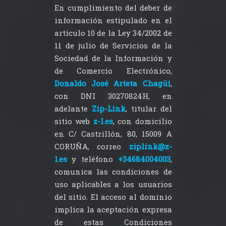
En cumplimiento del deber de
información estipulado en el
artículo 10 de la Ley 34/2002 de
11 de julio de Servicios de la
Sociedad de la Información y
de Comercio Electrónico,
Donaldo José Arteta Chagüi
,
con DNI 30270824H, en
adelante
Zip-Link
, titular del
sitio web
z-l.es
, con domicilio
en C/ Castrillón, 80, 15009 A
CORUÑA, correo
ziplink@z-
l.es
y teléfono
+34684004003
,
comunica las condiciones de
uso aplicables a los usuarios
del sitio. El acceso al dominio
implica la aceptación expresa
de estas Condiciones