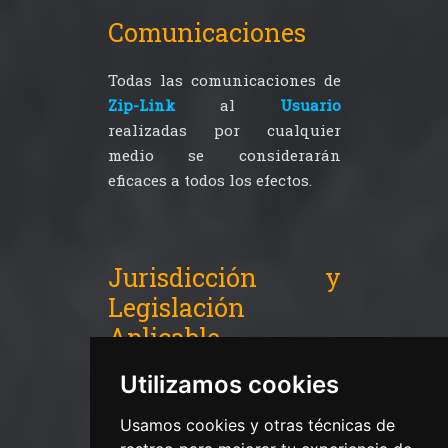
Comunicaciones
Todas las comunicaciones de
Zip-Link
al
Usuario
realizadas por cualquier
medio se considerarán
eficaces a todos los efectos.
Jurisdicción y
Legislación
Aplicable
Utilizamos cookies
Para cualquier cuestión
derivada de la interpretación
Usamos cookies y otras técnicas de
o cumplimiento del Aviso