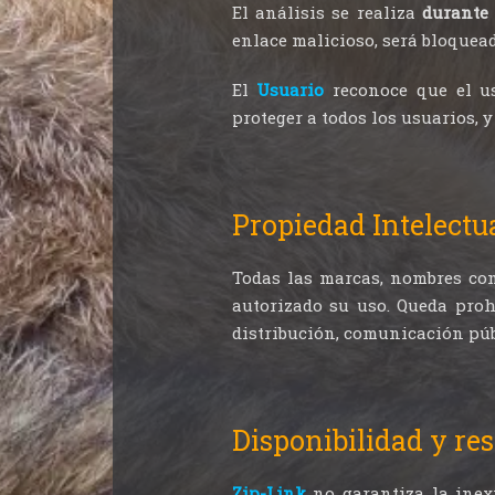
El análisis se realiza
durante 
enlace malicioso, será bloquead
El
Usuario
reconoce que el 
proteger a todos los usuarios,
Propiedad Intelectu
Todas las marcas, nombres com
autorizado su uso. Queda proh
distribución, comunicación púb
Disponibilidad y res
Zip-Link
no garantiza la inexi