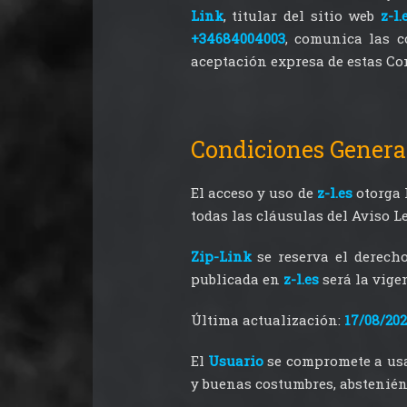
Link
, titular del sitio web
z-l.
+34684004003
, comunica las c
aceptación expresa de estas Co
Condiciones Genera
El acceso y uso de
z-l.es
otorga 
todas las cláusulas del Aviso Le
Zip-Link
se reserva el derecho
publicada en
z-l.es
será la vige
Última actualización:
17/08/202
El
Usuario
se compromete a us
y buenas costumbres, absteniénd