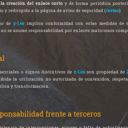
la creación del enlace corto
y de forma periódica posteri
o y redirigido a la página de aviso de seguridad (
/aviso
).
uso de
z-l.es
implica conformidad con estas medidas de s
 y no se asume responsabilidad por enlaces maliciosos compa
al
erciales o signos distintivos de
z-l.es
son propiedad de
ibida la utilización no autorizada de contenidos, respet
lica y transformación.
ponsabilidad frente a terceros
stencia de interrupciones, errores o falta de actualizac