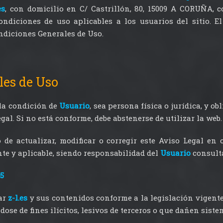
es
, con domicilio en C/ Castrillón, 80, 15009 A CORUÑA, 
ondiciones de uso aplicables a los usuarios del sitio. E
ndiciones Generales de Uso.
les de Uso
la condición de
Usuario
, sea persona física o jurídica, y o
gal. Si no está conforme, debe abstenerse de utilizar la web.
 de actualizar, modificar o corregir este Aviso Legal en
nte y aplicable, siendo responsabilidad del
Usuario
consulta
5
ar
z-l.es
y sus contenidos conforme a la legislación vigent
ose de fines ilícitos, lesivos de terceros o que dañen siste