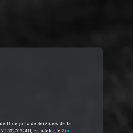
e 11 de julio de Servicios de la
DNI 30270824H, en adelante
Zip-